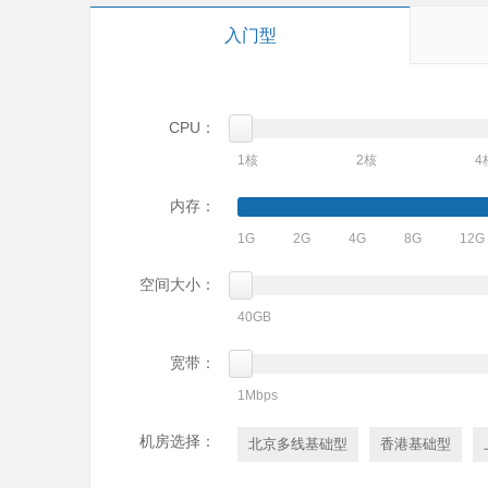
入门型
CPU：
1核
2核
4
内存：
1G
2G
4G
8G
12G
空间大小：
40GB
宽带：
1Mbps
机房选择：
北京多线基础型
香港基础型