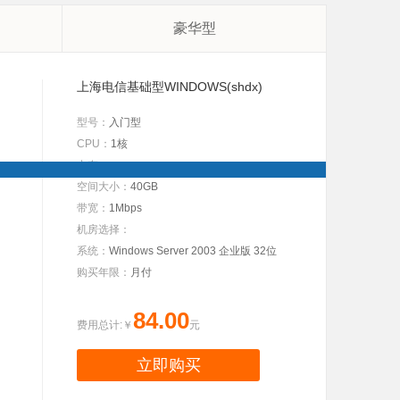
豪华型
上海电信基础型WINDOWS(shdx)
型号：
入门型
CPU：
1核
内存：
空间大小：
40GB
带宽：
1Mbps
机房选择：
系统：
Windows Server 2003 企业版 32位
购买年限：
月付
84.00
费用总计:￥
元
立即购买